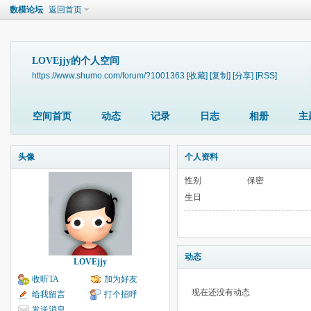
数模论坛
返回首页
LOVEjjy的个人空间
https://www.shumo.com/forum/?1001363
[收藏]
[复制]
[分享]
[RSS]
空间首页
动态
记录
日志
相册
主
头像
个人资料
性别
保密
生日
动态
LOVEjjy
收听TA
加为好友
现在还没有动态
给我留言
打个招呼
发送消息