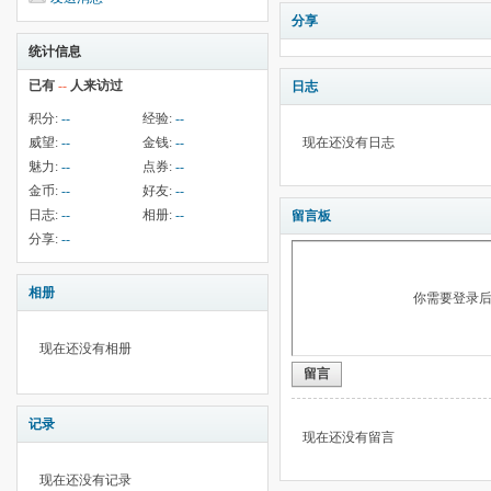
分享
统计信息
已有
--
人来访过
日志
积分:
--
经验:
--
威望:
--
金钱:
--
现在还没有日志
魅力:
--
点券:
--
金币:
--
好友:
--
日志:
--
相册:
--
留言板
分享:
--
相册
你需要登录
现在还没有相册
留言
记录
现在还没有留言
现在还没有记录