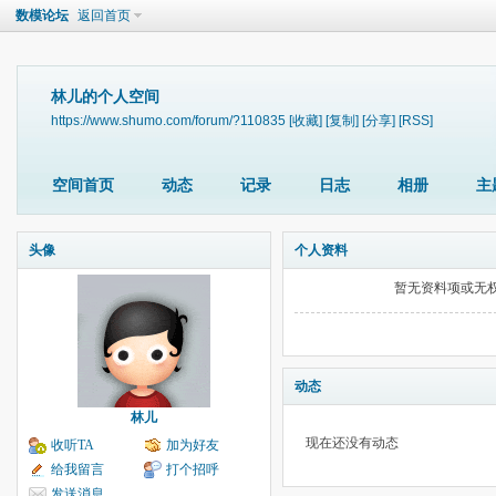
数模论坛
返回首页
林儿的个人空间
https://www.shumo.com/forum/?110835
[收藏]
[复制]
[分享]
[RSS]
空间首页
动态
记录
日志
相册
主
头像
个人资料
暂无资料项或无
动态
林儿
现在还没有动态
收听TA
加为好友
给我留言
打个招呼
发送消息