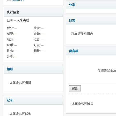
分享
统计信息
已有
--
人来访过
日志
积分:
--
经验:
--
威望:
--
金钱:
--
现在还没有日志
魅力:
--
点券:
--
金币:
--
好友:
--
日志:
--
相册:
--
留言板
分享:
--
相册
你需要登录
现在还没有相册
留言
记录
现在还没有留言
现在还没有记录