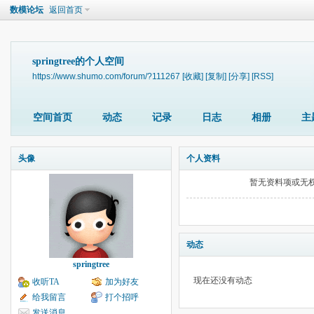
数模论坛
返回首页
springtree的个人空间
https://www.shumo.com/forum/?111267
[收藏]
[复制]
[分享]
[RSS]
空间首页
动态
记录
日志
相册
主
头像
个人资料
暂无资料项或无
动态
springtree
现在还没有动态
收听TA
加为好友
给我留言
打个招呼
发送消息