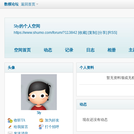
数模论坛
返回首页
5ly的个人空间
https://www.shumo.com/forum/?113842
[收藏]
[复制]
[分享]
[RSS]
空间首页
动态
记录
日志
相册
主
头像
个人资料
暂无资料项或无
动态
5ly
现在还没有动态
收听TA
加为好友
给我留言
打个招呼
发送消息