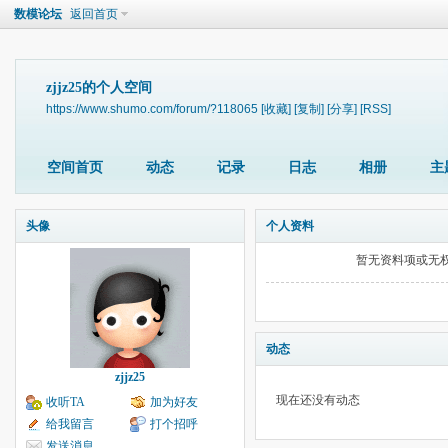
数模论坛
返回首页
zjjz25的个人空间
https://www.shumo.com/forum/?118065
[收藏]
[复制]
[分享]
[RSS]
空间首页
动态
记录
日志
相册
主
头像
个人资料
暂无资料项或无
动态
zjjz25
现在还没有动态
收听TA
加为好友
给我留言
打个招呼
发送消息