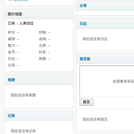
分享
统计信息
已有
--
人来访过
日志
积分:
--
经验:
--
威望:
--
金钱:
--
现在还没有日志
魅力:
--
点券:
--
金币:
--
好友:
--
日志:
--
相册:
--
留言板
分享:
--
相册
你需要登录
现在还没有相册
留言
记录
现在还没有留言
现在还没有记录