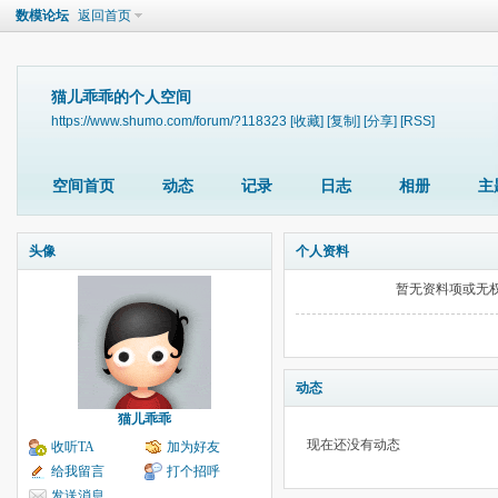
数模论坛
返回首页
猫儿乖乖的个人空间
https://www.shumo.com/forum/?118323
[收藏]
[复制]
[分享]
[RSS]
空间首页
动态
记录
日志
相册
主
头像
个人资料
暂无资料项或无
动态
猫儿乖乖
现在还没有动态
收听TA
加为好友
给我留言
打个招呼
发送消息