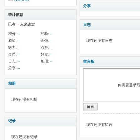
分享
统计信息
已有
--
人来访过
日志
积分:
--
经验:
--
威望:
--
金钱:
--
现在还没有日志
魅力:
--
点券:
--
金币:
--
好友:
--
日志:
--
相册:
--
留言板
分享:
--
相册
你需要登录
现在还没有相册
留言
记录
现在还没有留言
现在还没有记录