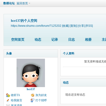
数模论坛
返回首页
hce137的个人空间
https://www.shumo.com/forum/?125202
[收藏]
[复制]
[分享]
[RSS]
空间首页
动态
记录
日志
相册
主
头像
个人资料
暂无资料项或无
动态
hce137
现在还没有动态
收听TA
加为好友
给我留言
打个招呼
发送消息