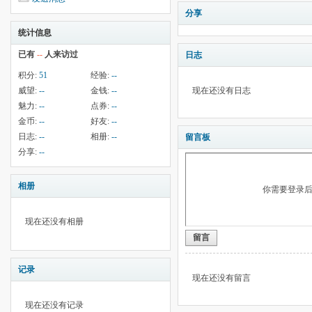
分享
统计信息
已有
--
人来访过
日志
积分:
51
经验:
--
威望:
--
金钱:
--
现在还没有日志
魅力:
--
点券:
--
金币:
--
好友:
--
日志:
--
相册:
--
留言板
分享:
--
相册
你需要登录
现在还没有相册
留言
记录
现在还没有留言
现在还没有记录