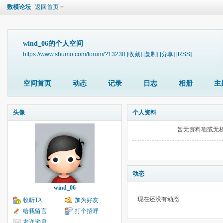
数模论坛
返回首页
wind_06的个人空间
https://www.shumo.com/forum/?13238
[收藏]
[复制]
[分享]
[RSS]
空间首页
动态
记录
日志
相册
主
头像
个人资料
暂无资料项或无
动态
wind_06
现在还没有动态
收听TA
加为好友
给我留言
打个招呼
发送消息