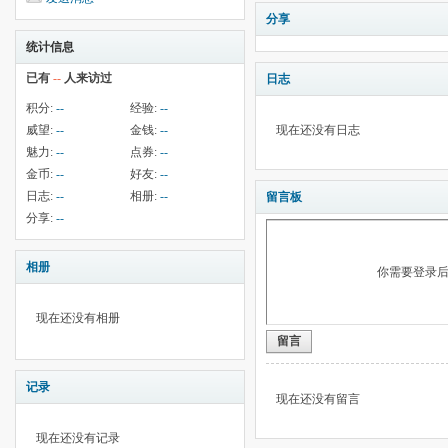
分享
统计信息
已有
--
人来访过
日志
积分:
--
经验:
--
威望:
--
金钱:
--
现在还没有日志
魅力:
--
点券:
--
金币:
--
好友:
--
日志:
--
相册:
--
留言板
分享:
--
相册
你需要登录
现在还没有相册
留言
记录
现在还没有留言
现在还没有记录