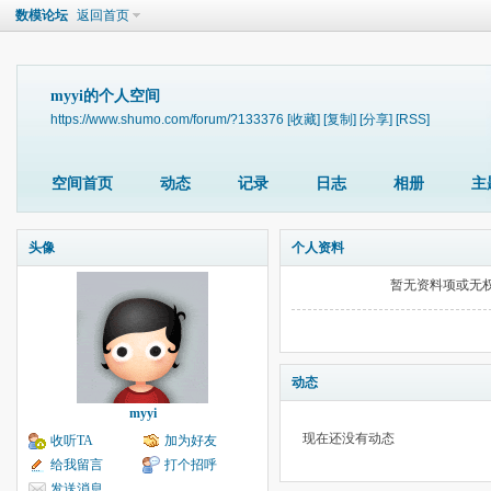
数模论坛
返回首页
myyi的个人空间
https://www.shumo.com/forum/?133376
[收藏]
[复制]
[分享]
[RSS]
空间首页
动态
记录
日志
相册
主
头像
个人资料
暂无资料项或无
动态
myyi
现在还没有动态
收听TA
加为好友
给我留言
打个招呼
发送消息