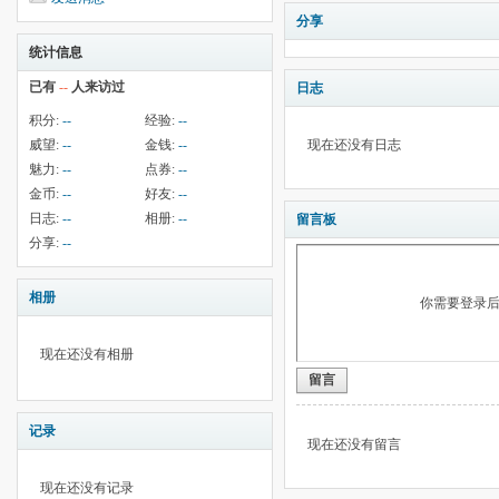
分享
统计信息
已有
--
人来访过
日志
积分:
--
经验:
--
威望:
--
金钱:
--
现在还没有日志
魅力:
--
点券:
--
金币:
--
好友:
--
日志:
--
相册:
--
留言板
分享:
--
相册
你需要登录
现在还没有相册
留言
记录
现在还没有留言
现在还没有记录