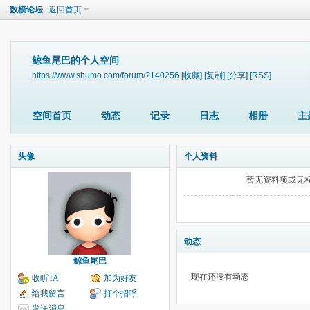
数模论坛
返回首页
鲸鱼尾巴的个人空间
https://www.shumo.com/forum/?140256
[收藏]
[复制]
[分享]
[RSS]
空间首页
动态
记录
日志
相册
主
头像
个人资料
暂无资料项或无
动态
鲸鱼尾巴
现在还没有动态
收听TA
加为好友
给我留言
打个招呼
发送消息