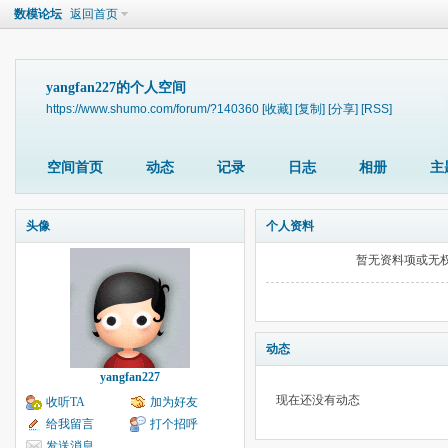
数模论坛
返回首页
yangfan227的个人空间
https://www.shumo.com/forum/?140360
[收藏]
[复制]
[分享]
[RSS]
空间首页
动态
记录
日志
相册
主
头像
个人资料
暂无资料项或无
动态
yangfan227
现在还没有动态
收听TA
加为好友
给我留言
打个招呼
发送消息