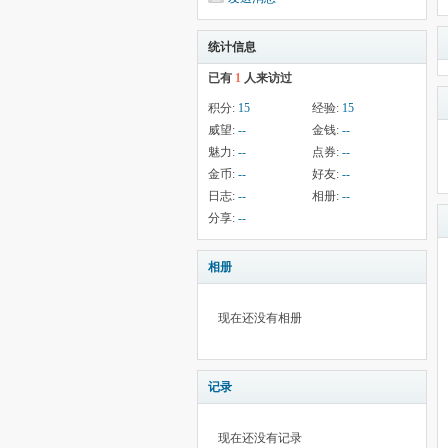
统计信息
已有
1
人来访过
积分:
15
经验:
15
威望:
--
金钱:
--
魅力:
--
点券:
--
金币:
--
好友:
--
日志:
--
相册:
--
分享:
--
相册
现在还没有相册
记录
现在还没有记录