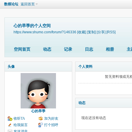
数模论坛
返回首页
心的旱季的个人空间
https://www.shumo.com/forum/?146336
[收藏]
[复制]
[分享]
[RSS]
空间首页
动态
记录
日志
相册
主
头像
个人资料
暂无资料项或无
动态
心的旱季
现在还没有动态
收听TA
加为好友
给我留言
打个招呼
发送消息