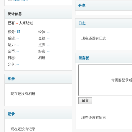
分享
统计信息
已有
--
人来访过
日志
积分:
15
经验:
--
威望:
--
金钱:
--
现在还没有日志
魅力:
--
点券:
--
金币:
--
好友:
--
日志:
--
相册:
--
留言板
分享:
--
相册
你需要登录
现在还没有相册
留言
记录
现在还没有留言
现在还没有记录