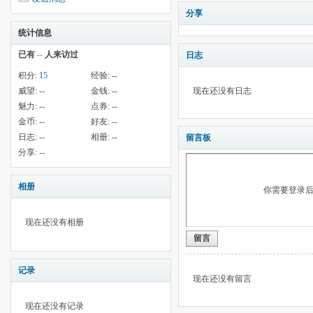
分享
统计信息
已有
--
人来访过
日志
积分:
15
经验:
--
威望:
--
金钱:
--
现在还没有日志
魅力:
--
点券:
--
金币:
--
好友:
--
日志:
--
相册:
--
留言板
分享:
--
相册
你需要登录
现在还没有相册
留言
记录
现在还没有留言
现在还没有记录