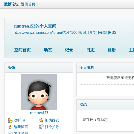
数模论坛
返回首页
cumtren152的个人空间
https://www.shumo.com/forum/?147100
[收藏]
[复制]
[分享]
[RSS]
空间首页
动态
记录
日志
相册
主
头像
个人资料
暂无资料项或无
动态
cumtren152
现在还没有动态
收听TA
加为好友
给我留言
打个招呼
发送消息