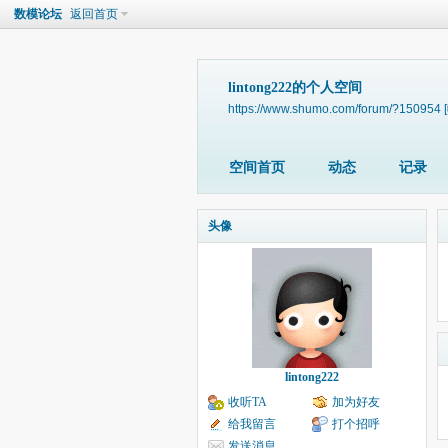
数模论坛
返回首页
lintong222的个人空间
https://www.shumo.com/forum/?150954
空间首页
动态
记录
头像
lintong222
收听TA
加为好友
给我留言
打个招呼
发送消息