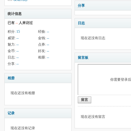
分享
统计信息
已有
--
人来访过
日志
积分:
15
经验:
--
威望:
--
金钱:
--
现在还没有日志
魅力:
--
点券:
--
金币:
--
好友:
--
日志:
--
相册:
--
留言板
分享:
--
相册
你需要登录
现在还没有相册
留言
记录
现在还没有留言
现在还没有记录