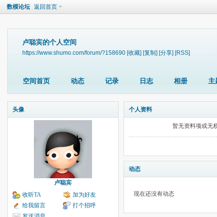
数模论坛
返回首页
卢聪宾的个人空间
https://www.shumo.com/forum/?158690
[收藏]
[复制]
[分享]
[RSS]
空间首页
动态
记录
日志
相册
主
头像
个人资料
暂无资料项或无
动态
卢聪宾
现在还没有动态
收听TA
加为好友
给我留言
打个招呼
发送消息