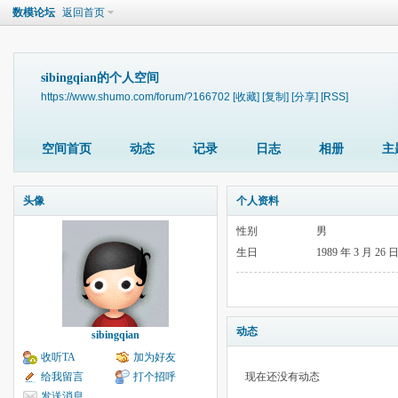
数模论坛
返回首页
sibingqian的个人空间
https://www.shumo.com/forum/?166702
[收藏]
[复制]
[分享]
[RSS]
空间首页
动态
记录
日志
相册
主
头像
个人资料
性别
男
生日
1989 年 3 月 26 
动态
sibingqian
收听TA
加为好友
给我留言
打个招呼
现在还没有动态
发送消息