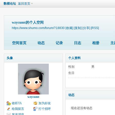
数模论坛
返回首页
wzycumt的个人空间
https://www.shumo.com/forum/?18830
[收藏]
[复制]
[分享]
[RSS]
空间首页
动态
记录
日志
相册
主
头像
个人资料
性别
男
生日
动态
wzycumt
收听TA
加为好友
现在还没有动态
给我留言
打个招呼
发送消息