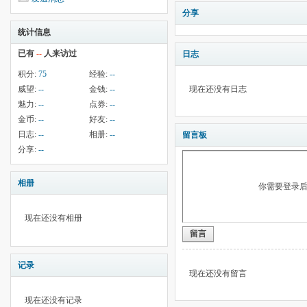
分享
统计信息
已有
--
人来访过
日志
积分:
75
经验:
--
威望:
--
金钱:
--
现在还没有日志
魅力:
--
点券:
--
金币:
--
好友:
--
日志:
--
相册:
--
留言板
分享:
--
相册
你需要登录
现在还没有相册
留言
记录
现在还没有留言
现在还没有记录