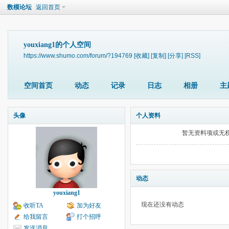
数模论坛
返回首页
youxiang1的个人空间
https://www.shumo.com/forum/?194769
[收藏]
[复制]
[分享]
[RSS]
空间首页
动态
记录
日志
相册
主
头像
个人资料
暂无资料项或无
动态
youxiang1
现在还没有动态
收听TA
加为好友
给我留言
打个招呼
发送消息