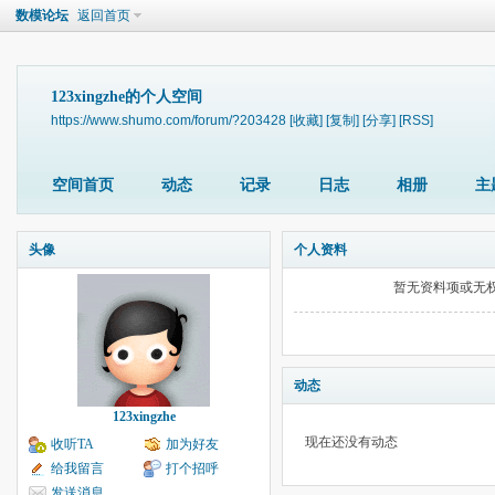
数模论坛
返回首页
123xingzhe的个人空间
https://www.shumo.com/forum/?203428
[收藏]
[复制]
[分享]
[RSS]
空间首页
动态
记录
日志
相册
主
头像
个人资料
暂无资料项或无
动态
123xingzhe
现在还没有动态
收听TA
加为好友
给我留言
打个招呼
发送消息