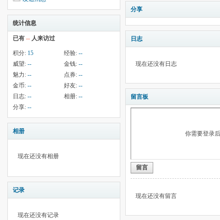
分享
统计信息
已有
--
人来访过
日志
积分:
15
经验:
--
威望:
--
金钱:
--
现在还没有日志
魅力:
--
点券:
--
金币:
--
好友:
--
日志:
--
相册:
--
留言板
分享:
--
相册
你需要登录
现在还没有相册
留言
记录
现在还没有留言
现在还没有记录