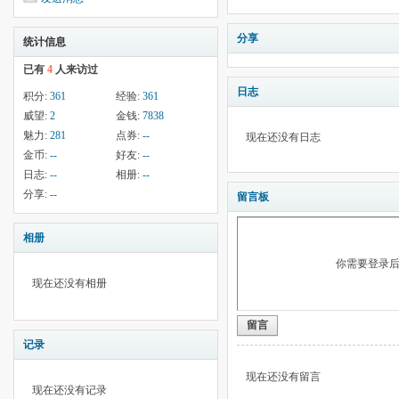
分享
统计信息
已有
4
人来访过
日志
积分:
361
经验:
361
威望:
2
金钱:
7838
魅力:
281
点券:
--
现在还没有日志
金币:
--
好友:
--
日志:
--
相册:
--
分享:
--
留言板
相册
你需要登录
现在还没有相册
留言
记录
现在还没有留言
现在还没有记录