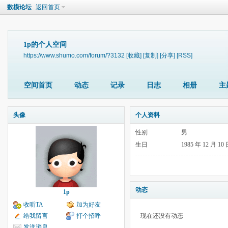
数模论坛
返回首页
1p的个人空间
https://www.shumo.com/forum/?3132
[收藏]
[复制]
[分享]
[RSS]
空间首页
动态
记录
日志
相册
主
头像
个人资料
性别
男
生日
1985 年 12 月 10
动态
1p
收听TA
加为好友
给我留言
打个招呼
现在还没有动态
发送消息