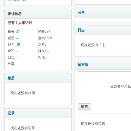
分享
统计信息
已有
1
人来访过
日志
积分:
37
经验:
37
威望:
--
金钱:
836
魅力:
19
点券:
--
现在还没有日志
金币:
--
好友:
--
日志:
--
相册:
--
分享:
--
留言板
相册
你需要登录
现在还没有相册
留言
记录
现在还没有留言
现在还没有记录