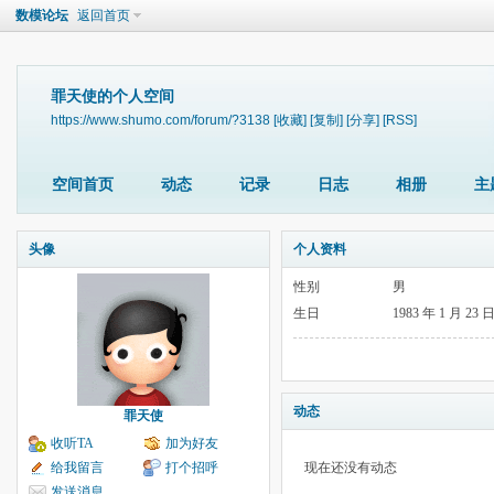
数模论坛
返回首页
罪天使的个人空间
https://www.shumo.com/forum/?3138
[收藏]
[复制]
[分享]
[RSS]
空间首页
动态
记录
日志
相册
主
头像
个人资料
性别
男
生日
1983 年 1 月 23 
动态
罪天使
收听TA
加为好友
给我留言
打个招呼
现在还没有动态
发送消息