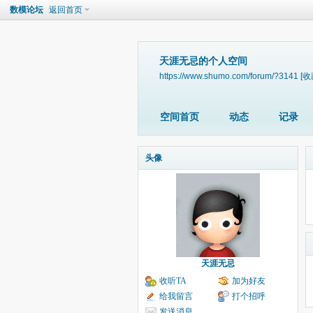
数模论坛
返回首页
天涯无忌的个人空间
https://www.shumo.com/forum/?3141
[收
空间首页
动态
记录
头像
天涯无忌
收听TA
加为好友
给我留言
打个招呼
发送消息