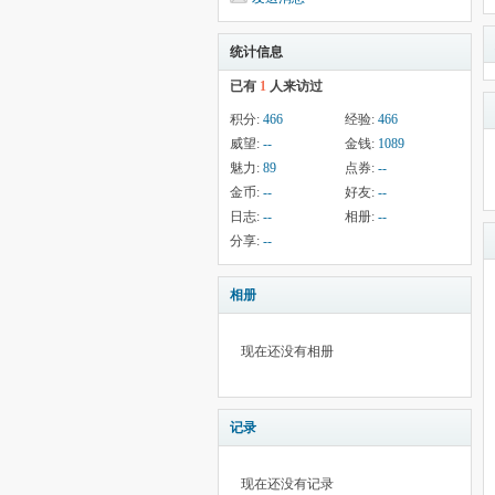
统计信息
已有
1
人来访过
积分:
466
经验:
466
威望:
--
金钱:
1089
魅力:
89
点券:
--
金币:
--
好友:
--
日志:
--
相册:
--
分享:
--
相册
现在还没有相册
记录
现在还没有记录