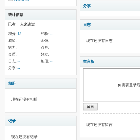
分享
统计信息
已有
--
人来访过
日志
积分:
15
经验:
--
威望:
--
金钱:
--
现在还没有日志
魅力:
--
点券:
--
金币:
--
好友:
--
日志:
--
相册:
--
留言板
分享:
--
相册
你需要登录
现在还没有相册
留言
记录
现在还没有留言
现在还没有记录