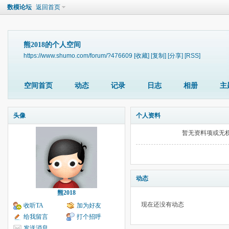
数模论坛
返回首页
熊2018的个人空间
https://www.shumo.com/forum/?476609
[收藏]
[复制]
[分享]
[RSS]
空间首页
动态
记录
日志
相册
主
头像
个人资料
暂无资料项或无
动态
熊2018
现在还没有动态
收听TA
加为好友
给我留言
打个招呼
发送消息