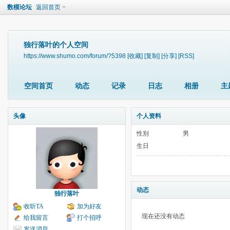
数模论坛
返回首页
独行落叶的个人空间
https://www.shumo.com/forum/?5398
[收藏]
[复制]
[分享]
[RSS]
空间首页
动态
记录
日志
相册
主
头像
个人资料
性别
男
生日
动态
独行落叶
收听TA
加为好友
现在还没有动态
给我留言
打个招呼
发送消息