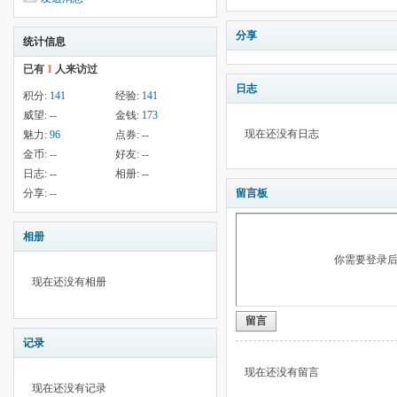
分享
统计信息
已有
1
人来访过
日志
积分:
141
经验:
141
威望:
--
金钱:
173
现在还没有日志
魅力:
96
点券:
--
金币:
--
好友:
--
日志:
--
相册:
--
分享:
--
留言板
相册
你需要登录
现在还没有相册
留言
记录
现在还没有留言
现在还没有记录