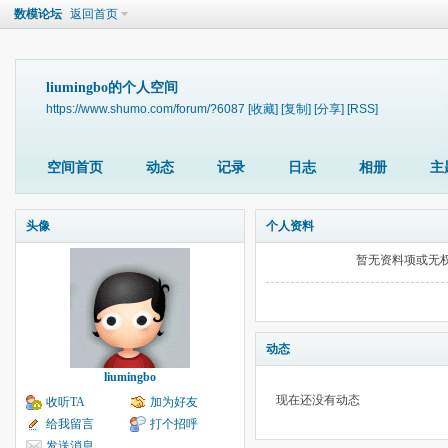
数模论坛
返回首页
liumingbo的个人空间
https://www.shumo.com/forum/?6087
[收藏]
[复制]
[分享]
[RSS]
空间首页
动态
记录
日志
相册
主
头像
个人资料
暂无资料项或无
动态
liumingbo
现在还没有动态
收听TA
加为好友
给我留言
打个招呼
发送消息