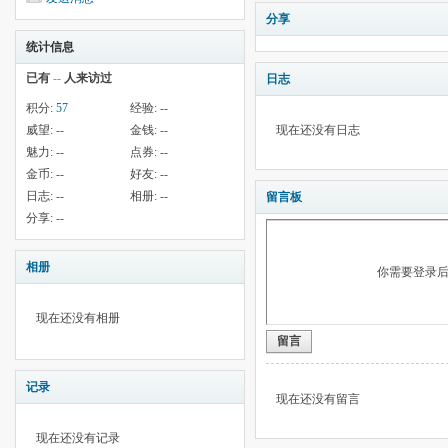
分享
统计信息
已有
--
人来访过
日志
积分:
57
经验:
--
威望:
--
金钱:
--
现在还没有日志
魅力:
--
点券:
--
金币:
--
好友:
--
日志:
--
相册:
--
留言板
分享:
--
相册
你需要登录
现在还没有相册
留言
记录
现在还没有留言
现在还没有记录