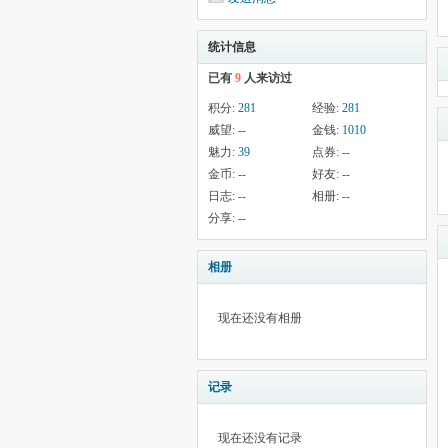
统计信息
已有
9
人来访过
积分:
281
经验:
281
威望:
--
金钱:
1010
魅力:
39
点券:
--
金币:
--
好友:
--
日志:
--
相册:
--
分享:
--
相册
现在还没有相册
记录
现在还没有记录