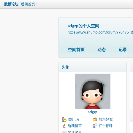
数模论坛
返回首页
sclgzp的个人空间
https://www.shumo.com/forum/?70475
[
空间首页
动态
记录
头像
sclgzp
收听TA
加为好友
给我留言
打个招呼
发送消息