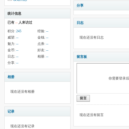
分享
统计信息
已有
--
人来访过
日志
积分:
245
经验:
--
威望:
--
金钱:
--
现在还没有日志
魅力:
--
点券:
--
金币:
--
好友:
--
日志:
--
相册:
--
留言板
分享:
--
相册
你需要登录
现在还没有相册
留言
记录
现在还没有留言
现在还没有记录