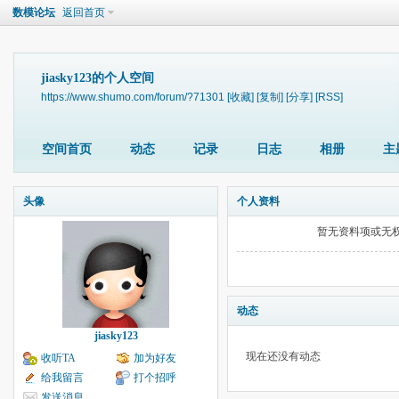
数模论坛
返回首页
jiasky123的个人空间
https://www.shumo.com/forum/?71301
[收藏]
[复制]
[分享]
[RSS]
空间首页
动态
记录
日志
相册
主
头像
个人资料
暂无资料项或无
动态
jiasky123
现在还没有动态
收听TA
加为好友
给我留言
打个招呼
发送消息