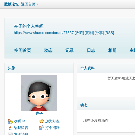
数模论坛
返回首页
卉子的个人空间
https://www.shumo.com/forum/?7537
[收藏]
[复制]
[分享]
[RSS]
空间首页
动态
记录
日志
相册
主
头像
个人资料
暂无资料项或无
动态
卉子
现在还没有动态
收听TA
加为好友
给我留言
打个招呼
发送消息