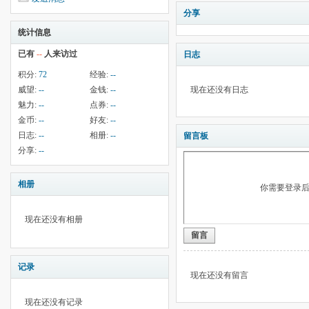
分享
统计信息
已有
--
人来访过
日志
积分:
72
经验:
--
威望:
--
金钱:
--
现在还没有日志
魅力:
--
点券:
--
金币:
--
好友:
--
日志:
--
相册:
--
留言板
分享:
--
相册
你需要登录
现在还没有相册
留言
记录
现在还没有留言
现在还没有记录