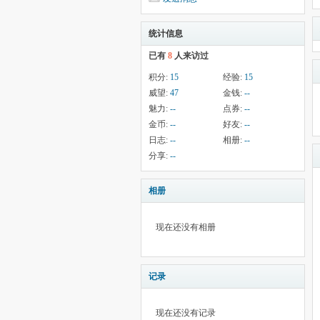
统计信息
已有
8
人来访过
积分:
15
经验:
15
威望:
47
金钱:
--
魅力:
--
点券:
--
金币:
--
好友:
--
日志:
--
相册:
--
分享:
--
相册
现在还没有相册
记录
现在还没有记录