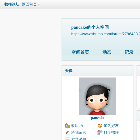
数模论坛
返回首页
pancake的个人空间
https://www.shumo.com/forum/?796483
空间首页
动态
记录
头像
pancake
收听TA
加为好友
给我留言
打个招呼
发送消息