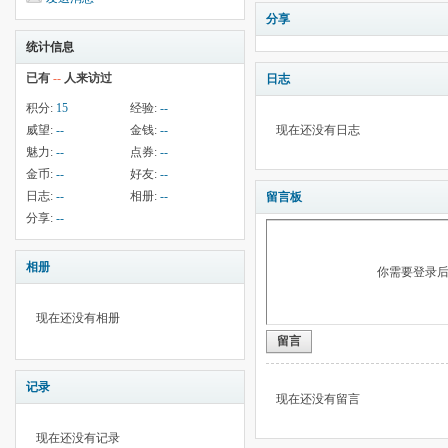
分享
统计信息
已有
--
人来访过
日志
积分:
15
经验:
--
威望:
--
金钱:
--
现在还没有日志
魅力:
--
点券:
--
金币:
--
好友:
--
日志:
--
相册:
--
留言板
分享:
--
相册
你需要登录
现在还没有相册
留言
记录
现在还没有留言
现在还没有记录