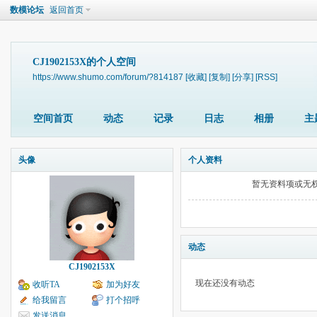
数模论坛
返回首页
CJ1902153X的个人空间
https://www.shumo.com/forum/?814187
[收藏]
[复制]
[分享]
[RSS]
空间首页
动态
记录
日志
相册
主
头像
个人资料
暂无资料项或无
动态
CJ1902153X
现在还没有动态
收听TA
加为好友
给我留言
打个招呼
发送消息