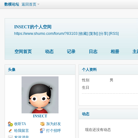
数模论坛
返回首页
INSECT的个人空间
https://www.shumo.com/forum/?83103
[收藏]
[复制]
[分享]
[RSS]
空间首页
动态
记录
日志
相册
主
头像
个人资料
性别
男
生日
动态
INSECT
收听TA
加为好友
现在还没有动态
给我留言
打个招呼
发送消息