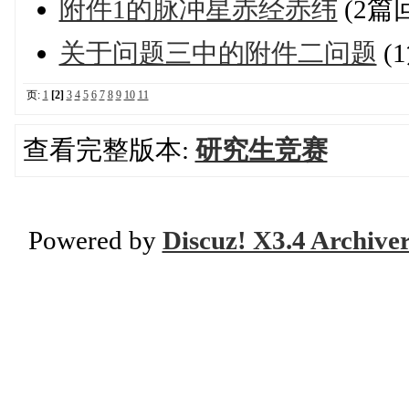
附件1的脉冲星赤经赤纬
(2篇
关于问题三中的附件二问题
(
页:
1
[2]
3
4
5
6
7
8
9
10
11
查看完整版本:
研究生竞赛
Powered by
Discuz! X3.4 Archive