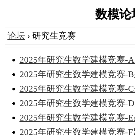
数模论坛'
论坛
› 研究生竞赛
2025年研究生数学建模竞赛-
2025年研究生数学建模竞赛-
2025年研究生数学建模竞赛-
2025年研究生数学建模竞赛-
2025年研究生数学建模竞赛-
2025年研究生数学建模竞赛-