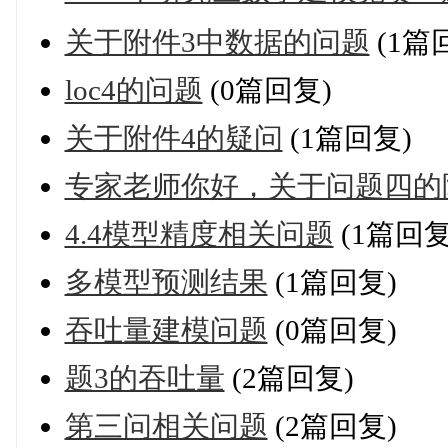
关于附件3中数据的问题
(1篇
loc4的问题
(0篇回复)
关于附件4的疑问
(1篇回复)
专家老师你好，关于问题四的
4.4模型精度相关问题
(1篇回复
多模型预测结果
(1篇回复)
吞吐量建模问题
(0篇回复)
题3的吞吐量
(2篇回复)
第三问相关问题
(2篇回复)