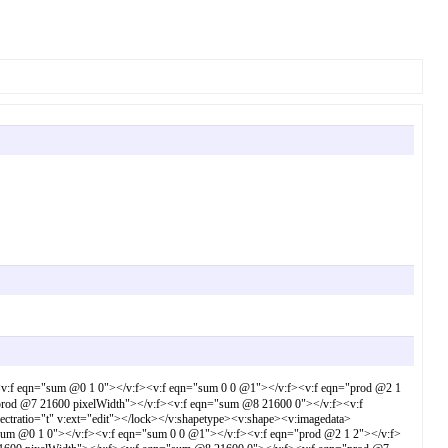
:f eqn="sum @0 1 0"></v:f><v:f eqn="sum 0 0 @1"></v:f><v:f eqn="prod @2 1
prod @7 21600 pixelWidth"></v:f><v:f eqn="sum @8 21600 0"></v:f><v:f
ctratio="t" v:ext="edit"></lock></v:shapetype><v:shape><v:imagedata>
="sum @0 1 0"></v:f><v:f eqn="sum 0 0 @1"></v:f><v:f eqn="prod @2 1 2"></v:f>