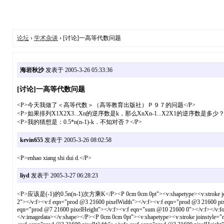
论坛
›
学术杂谈
› [讨论]一高等代数问题
海岩秋沙
发表于 2005-3-26 05:33:36
[讨论]一高等代数问题
<P>今天我做了＜高等代数＞（高等教育出版社）Ｐ９７的问题</P>
<P>如果排列X1X2X3...Xn的逆序数是k，那么XnXn-1...X2X1的逆序数是多少？<
<P>我的猜想是：0.5*n(n-1)-k．不知对否？</P>
kevin655
发表于 2005-3-26 08:02:58
<P>enhao xiang shi dui d.</P>
liyd
发表于 2005-3-27 06:28:23
<P>应该是(-1)的0.5n(n-1)次方乘K</P><P 0cm 0cm 0pt"><v:shapetype><v:stroke joinstyl
2"></v:f><v:f eqn="prod @3 21600 pixelWidth"></v:f><v:f eqn="prod @3 21600 pi
eqn="prod @7 21600 pixelHeight"></v:f><v:f eqn="sum @10 21600 0"></v:f></v:form
</v:imagedata></v:shape></P><P 0cm 0cm 0pt"><v:shapetype><v:stroke joinstyle="