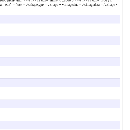
21600 pixelWidth"></v:f><v:f eqn="sum @8 21600 0"></v:f><v:f eqn="prod @7
ext="edit"></lock></v:shapetype><v:shape><v:imagedata></v:imagedata></v:shape>