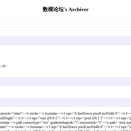
数模论坛's Archiver
/P>
e="miter"></v:stroke><v:formulas><v:f eqn="if lineDrawn pixelLineWidth 0"></v:f><v
xelHeight"></v:f><v:f eqn="sum @0 0 1"></v:f><v:f eqn="prod @6 1 2"></v:f><v:f eqn="
ulas><v:path connecttype="rect" gradientshapeok="t" extrusionok="f"></v:path><lock aspe
miter"></v:stroke><v:formulas><v:f eqn="if lineDrawn pixelLineWidth 0"></v:f><v:f eqn