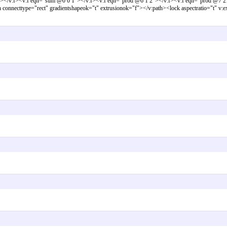
"></v:f><v:f eqn="sum @0 0 1"></v:f><v:f eqn="prod @6 1 2"></v:f><v:f eqn="prod @7 
onnecttype="rect" gradientshapeok="t" extrusionok="f"></v:path><lock aspectratio="t" v: