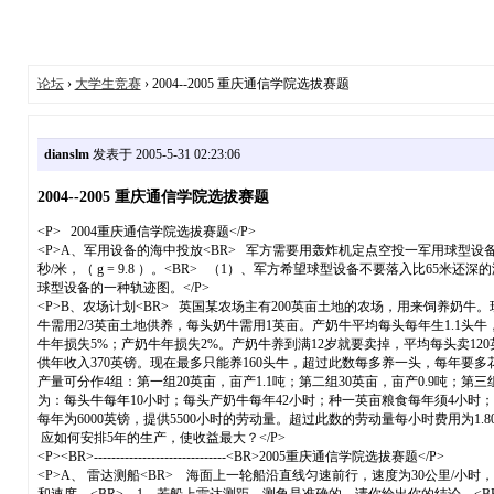
论坛
›
大学生竞赛
› 2004--2005 重庆通信学院选拔赛题
dianslm
发表于 2005-5-31 02:23:06
2004--2005 重庆通信学院选拔赛题
<P> 2004重庆通信学院选拔赛题</P>
<P>A、军用设备的海中投放<BR> 军方需要用轰炸机定点空投一军用球型设备到
秒/米，（ g = 9.8 ）。<BR> （1）、军方希望球型设备不要落入比6
球型设备的一种轨迹图。</P>
<P>B、农场计划<BR> 英国某农场主有200英亩土地的农场，用来饲养奶牛
牛需用2/3英亩土地供养，每头奶牛需用1英亩。产奶牛平均每头每年生1.1
牛年损失5%；产奶牛年损失2%。产奶牛养到满12岁就要卖掉，平均每头卖120
供年收入370英镑。现在最多只能养160头牛，超过此数每多养一头，每年要多
产量可分作4组：第一组20英亩，亩产1.1吨；第二组30英亩，亩产0.9吨；第
为：每头牛每年10小时；每头产奶牛每年42小时；种一英亩粮食每年须4小时；
每年为6000英镑，提供5500小时的劳动量。超过此数的劳动量每小时费用为1
应如何安排5年的生产，使收益最大？</P>
<P><BR>------------------------------<BR>2005重庆通信学院选拔赛题</P>
<P>A、 雷达测船<BR> 海面上一轮船沿直线匀速前行，速度为30公里