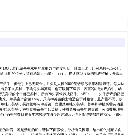
为1.03，若此设备在水中的摩擦力与速度相反，且成正比，比例系数=0.5公斤.
停在海面上时的位子，请你给出。<BR> （3）、描述球型设备的轨迹特征，并给出
头为产奶牛，但他手上已无现金，且欠别人帐20000英镑须尽早用利润归还。每头幼
生出后不久卖掉，平均每头40英镑，也可以留下饲养，养至2岁成为产奶牛。幼
头。应该卖掉的小牛都已卖掉。所有20头要饲养成奶牛。<BR> 一头牛所产的奶提
植出来。每英亩产甜菜1.5吨。只有80英亩的土地适合于种粮食，且产量不同。按
卖粮食每吨75英镑；买甜菜每吨70英镑，卖甜菜每吨50英镑。养牛和种植所需劳动量
每年100英镑；种粮食每亩每年15英镑；种甜菜每亩每年10英镑；劳动费用现在
望产奶牛的数目在五年末较现在减少超过50%，也不希望增加超过75%。<BR>
是不动的岩石，若是活动的船，请按下面假设，分析有关因素，给出船的运动方向