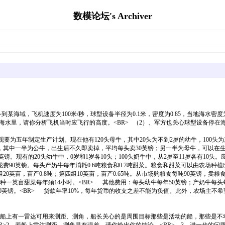
数模论坛's Archiver
某海域，飞机速度为100米/秒，球型设备半径为0.1米，密度为0.85，当地海水密度
5米还深的海水里，请你分析飞机当时应飞行的高度。<BR> （2）、军方也关心球型设备
。现要为五年制定生产计划。现在他有120头母牛，其中20头为不到2岁的幼牛，100
头牛，其中一半为公牛，出生后不久即卖掉，平均每头卖30英镑；另一半为母牛，可以在
英镑。现有的20头幼牛中，0岁和1岁各10头；100头奶牛中，从2岁至11岁各有10
花费90英镑。每头产奶牛每年消耗0.6吨粮食和0.7吨甜菜。粮食和甜菜可以由农场种
三组20英亩，亩产0.8吨；第四组10英亩，亩产0.65吨。从市场购粮食每吨90英镑，
种一英亩甜菜每年须14小时。<BR> 其他费用：每头幼牛每年50英镑；产奶牛每头
.80英镑。<BR> 贷款年率10%，每年货币的收支之差不能为负值。此外，农场主不希
/小时，船上有一雷达可用来测距、测角，船长关心的是周围目标那些是活动的船，那些