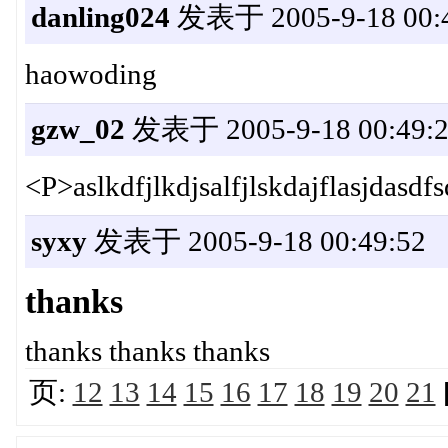
danling024
发表于 2005-9-18 00:4
haowoding
gzw_02
发表于 2005-9-18 00:49:
<P>aslkdfjlkdjsalfjlskdajflasjdasdf
syxy
发表于 2005-9-18 00:49:52
thanks
thanks thanks thanks
页:
12
13
14
15
16
17
18
19
20
21