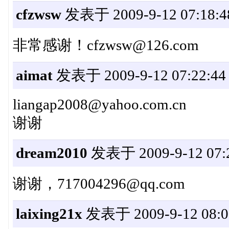
cfzwsw
发表于 2009-9-12 07:18:4
非常感谢！cfzwsw@126.com
aimat
发表于 2009-9-12 07:22:44
liangap2008@yahoo.com.cn
谢谢
dream2010
发表于 2009-9-12 07:2
谢谢，717004296@qq.com
laixing21x
发表于 2009-9-12 08:0