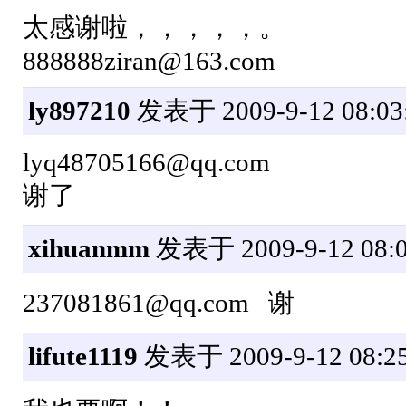
太感谢啦，，，，，。
888888ziran@163.com
ly897210
发表于 2009-9-12 08:03
lyq48705166@qq.com
谢了
xihuanmm
发表于 2009-9-12 08:0
237081861@qq.com 谢
lifute1119
发表于 2009-9-12 08:25