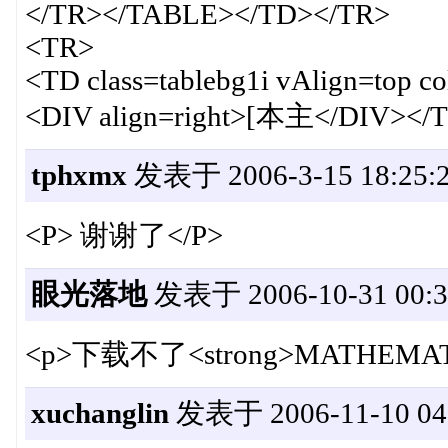
</TR></TABLE></TD></TR>
<TR>
<TD class=tablebg1i vAlign=top c
<DIV align=right>[本主</DIV><
tphxmx
发表于 2006-3-15 18:25:
<P> 谢谢了</P>
眼光落地
发表于 2006-10-31 00:3
<p>下载不了<strong>MATHEMATIC
xuchanglin
发表于 2006-11-10 04: