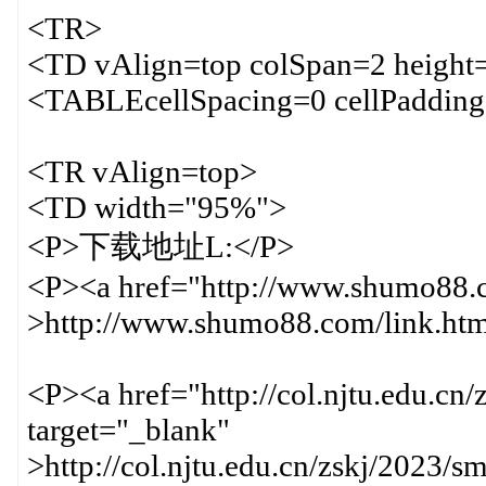
<TR>
<TD vAlign=top colSpan=2 height
<TABLEcellSpacing=0 cellPaddin
<TR vAlign=top>
<TD width="95%">
<P>下载地址L:</P>
<P><a href="http://www.shumo88.c
>http://www.shumo88.com/link.ht
<P><a href="http://col.njtu.edu.c
target="_blank"
>http://col.njtu.edu.cn/zskj/202