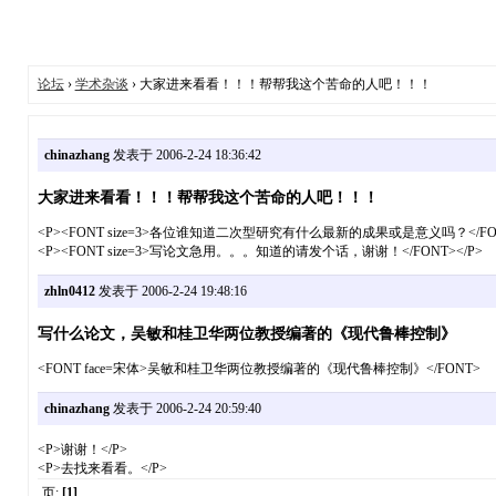
论坛
›
学术杂谈
› 大家进来看看！！！帮帮我这个苦命的人吧！！！
chinazhang
发表于 2006-2-24 18:36:42
大家进来看看！！！帮帮我这个苦命的人吧！！！
<P><FONT size=3>各位谁知道二次型研究有什么最新的成果或是意义吗？</FON
<P><FONT size=3>写论文急用。。。知道的请发个话，谢谢！</FONT></P>
zhln0412
发表于 2006-2-24 19:48:16
写什么论文，吴敏和桂卫华两位教授编著的《现代鲁棒控制》
<FONT face=宋体>吴敏和桂卫华两位教授编著的《现代鲁棒控制》</FONT>
chinazhang
发表于 2006-2-24 20:59:40
<P>谢谢！</P>
<P>去找来看看。</P>
页:
[1]