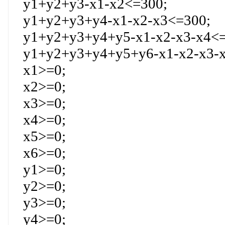
y1+y2+y3-x1-x2<=300;
y1+y2+y3+y4-x1-x2-x3<=300;
y1+y2+y3+y4+y5-x1-x2-x3-x4<=
y1+y2+y3+y4+y5+y6-x1-x2-x3-x
x1>=0;
x2>=0;
x3>=0;
x4>=0;
x5>=0;
x6>=0;
y1>=0;
y2>=0;
y3>=0;
y4>=0;