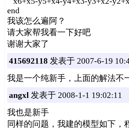
x6+x5-y5+x4-y4+x3-y3+x2-y2+x
end
我该怎么遍阿？
请大家帮我看一下好吧
谢谢大家了
415692118
发表于 2007-6-19 10:4
我是一个纯新手，上面的解法不
angxl
发表于 2008-1-1 19:02:11
我也是新手
同样的问题，我建的模型如下，