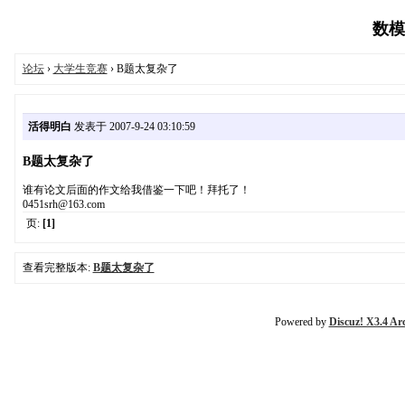
数模论
论坛
›
大学生竞赛
› B题太复杂了
活得明白
发表于 2007-9-24 03:10:59
B题太复杂了
谁有论文后面的作文给我借鉴一下吧！拜托了！
0451srh@163.com
页:
[1]
查看完整版本:
B题太复杂了
Powered by
Discuz! X3.4 Ar