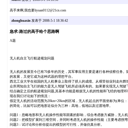
高手来啊,我也要liyuan0112@21cn.com
zhonghuaxin
发表于 2008-5-1 18:36:42
急求:路过的高手给个思路啊
A题
无人机自主飞行航迹规划问题
无人机的发展至今已有70多年的历史，其军事应用主要是遂行各种侦察任务
的发展，又使它成为这种武器的理想平台。
西北工业大学在祖国的无人机事业上取得了骄人的成绩。从艰苦创业到走向辉
众所周知自主飞行的能力是无人驾驶飞机所必须具有的。如果要实现无人驾驶
结点确定之后的航迹规划问题,其基本功能是根据无人机的性能和飞经的地理环
现在我们讨论如下的情况：
假定无人机的活动范围为20km×20km的区域，无人机起点的平面坐标为(单位
的简化，比如可以把地形近似分为三种：高地，低地以及过渡地带。
问题1：忽略地形和无人机操作性能等因素的影响，综合考虑敌方威胁，无人
问题2：把模型扩展到三维空间，并同时考虑无人机的操作性能（主要考虑拐
问题3：试讨论和分析你提出的模型的可行性，并做仿真分析。