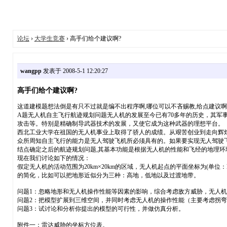
论坛
›
大学生竞赛
› 高手们给个建议啊?
wangpp
发表于 2008-5-1 12:20:27
高手们给个建议啊?
这道建模题想法倒是有只不过就是编不出程序啊,哪位可以不吝赐教,给点建议啊
A题无人机自主飞行航迹规划问题无人机的发展至今已有70多年的历史，其
攻击等。特别是精确制导武器技术的发展，又使它成为这种武器的理想平台。
西北工业大学在祖国的无人机事业上取得了骄人的成绩。从艰苦创业到走向辉
众所周知自主飞行的能力是无人驾驶飞机所必须具有的。如果要实现无人驾驶
结点确定之后的航迹规划问题,其基本功能是根据无人机的性能和飞经的地理环
现在我们讨论如下的情况：
假定无人机的活动范围为20km×20km的区域，无人机起点的平面坐标为(单位
的简化，比如可以把地形近似分为三种：高地，低地以及过渡地带。
问题1：忽略地形和无人机操作性能等因素的影响，综合考虑敌方威胁，无人
问题2：把模型扩展到三维空间，并同时考虑无人机的操作性能（主要考虑拐
问题3：试讨论和分析你提出的模型的可行性，并做仿真分析。
附件一：雷达威胁的坐标方位表。