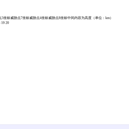
威胁点3坐标威胁点7坐标威胁点4坐标威胁点8坐标中间内容为高度（单位：km）
 19 20