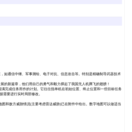
展，如通信中继、军事测绘、电子对抗、信息攻击等。特别是精确制导武器技术
发展的新篇章，他们用自己的勇气和毅力撑起了我国无人机腾飞的翅膀！
圆满完成任务而作的计划。它往往指单机在初始位置、终止位置和一些目标任务
根据需要进行实时局部修改。
数字地图和敌方威胁情况(主要考虑雷达威胁)已在附件中给出。数字地图可以做适当