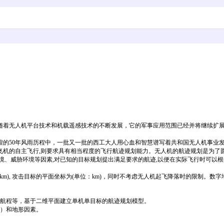
。随着无人机平台技术和机载遥感技术的不断发展，它的军事应用范围已经并将继续扩
煌的50年风雨历程中，一批又一批的西工大人用心血和智慧谱写着共和国无人机事业
飞机的自主飞行,则要求具有相当程度的飞行航迹规划能力。无人机的航迹规划是为了
境、威胁环境等因素,对已知的目标规划提出满足要求的航迹,以便在实际飞行时可以
：km), 攻击目标的平面坐标为(单位：km)，同时不考虑无人机起飞降落时的限制。
机航程等，基于二维平面建立单机单目标的航迹规划模型。
弯）和地形因素。