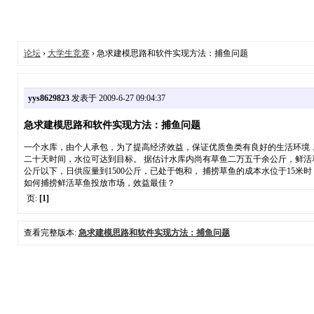
论坛
›
大学生竞赛
› 急求建模思路和软件实现方法：捕鱼问题
yys8629823
发表于 2009-6-27 09:04:37
急求建模思路和软件实现方法：捕鱼问题
一个水库，由个人承包，为了提高经济效益，保证优质鱼类有良好的生活环境，
二十天时间，水位可达到目标。 据估计水库内尚有草鱼二万五千余公斤，鲜活草鱼在
公斤以下，日供应量到1500公斤，已处于饱和， 捕捞草鱼的成本水位于15米
如何捕捞鲜活草鱼投放市场，效益最佳？
页:
[1]
查看完整版本:
急求建模思路和软件实现方法：捕鱼问题