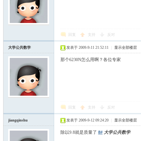
回复
支持
反对
大学公共数学
发表于 2009-9-11 21:52:11
|
显示全部楼层
那个6230N怎么用啊？各位专家
回复
支持
反对
jiangqinshu
发表于 2009-9-12 09:24:20
|
显示全部楼层
除以9.8就是质量了
8#
大学公共数学