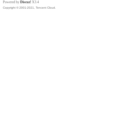
Powered by
Discuz!
X3.4
Copyright © 2001-2021, Tencent Cloud.