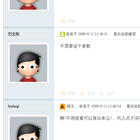
模
回复
巴文彤
发表于 2009-9-11 12:38:31
|
显示全部楼层
不需要这个参数
论
回复
支持
反对
bufuqi
楼主
|
发表于 2009-9-11 12:40:54
|
显示全
啊?不用质量可以算出来么?....代入式子消不掉
坛