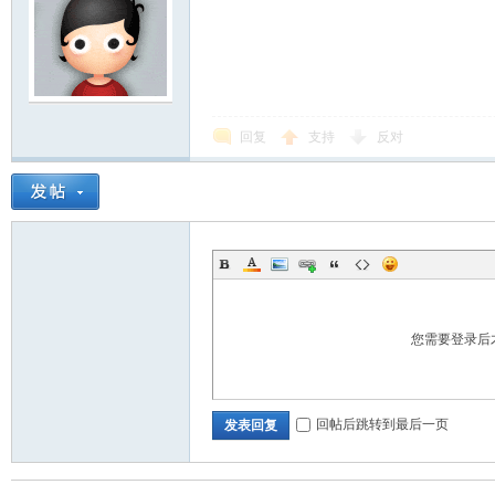
回复
支持
反对
您需要登录后
回帖后跳转到最后一页
发表回复