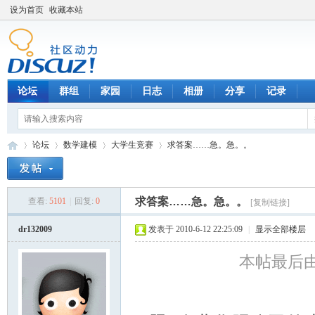
设为首页
收藏本站
论坛
群组
家园
日志
相册
分享
记录
论坛
数学建模
大学生竞赛
求答案……急。急。。
求答案……急。急。。
查看:
5101
|
回复:
0
[复制链接]
数
»
›
›
›
dr132009
发表于 2010-6-12 22:25:09
|
显示全部楼层
本帖最后由 dr