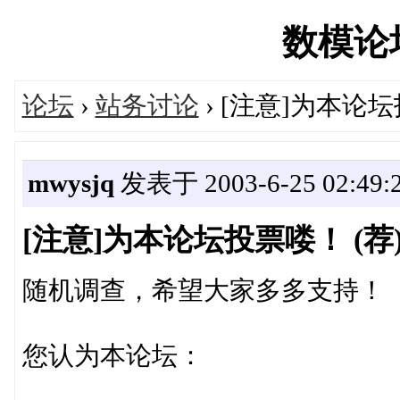
数模论坛'
论坛
›
站务讨论
› [注意]为本论坛
mwysjq
发表于 2003-6-25 02:49:
[注意]为本论坛投票喽！ (荐
随机调查，希望大家多多支持！
您认为本论坛：