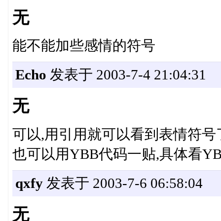
无
能不能加些感情的符号
Echo
发表于 2003-7-4 21:04:31
无
可以,用引用就可以看到表情符号了
也可以用YBB代码一贴,具体看YB
qxfy
发表于 2003-7-6 06:58:04
无