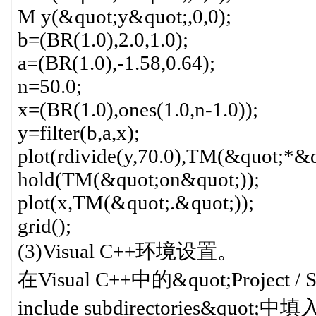
M y(&quot;y&quot;,0,0);
b=(BR(1.0),2.0,1.0);
a=(BR(1.0),-1.58,0.64);
n=50.0;
x=(BR(1.0),ones(1.0,n-1.0));
y=filter(b,a,x);
plot(rdivide(y,70.0),TM(&quot
hold(TM(&quot;on&quot;));
plot(x,TM(&quot;.&quot;));
grid();
(3)Visual C++环境设置。
在Visual C++中的&quot;Project / Sett
include subdirectories&q