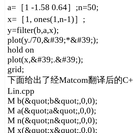
a=［1 -1.58 0.64］;n=50;
x=［1, ones(1,n-1)］;
y=filter(b,a,x);
plot(y./70,&#39;*&#39;);
hold on
plot(x,&#39;.&#39;);
grid;
下面给出了经Matcom翻译后
Lin.cpp
M b(&quot;b&quot;,0,0);
M a(&quot;a&quot;,0,0);
M n(&quot;n&quot;,0,0);
M x(&quot;x&quot;,0,0);