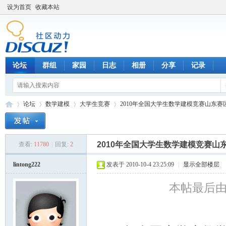
设为首页
收藏本站
论坛
群组
家园
日志
相册
分享
记录
论坛
数学建模
大学生竞赛
2010年全国大学生数学建模竞赛山东
2010年全国大学生数学建模竞赛山
查看:
11780
|
回复:
2
数
»
›
›
›
lintong222
发表于 2010-10-4 23:25:09
|
显示全部楼层
本帖最后由 li