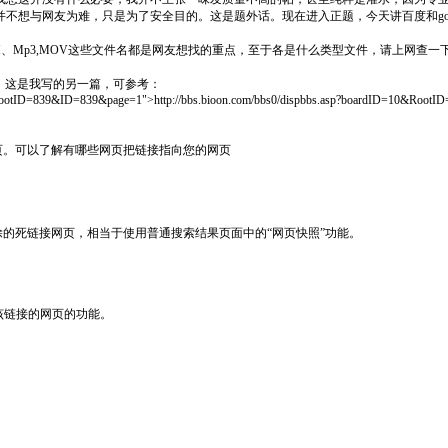
不想与网友为难，只是为了安全目的。这是题外话。现在进入正题，今天讲百度和goog
XE、RM、Mp3,MOV这些文件名都是网友想找的重点，至于各是什么类型文件，请上网查
文件。这是我写的另一篇，可参考：
RootID=839&ID=839&page=1">http://bbs.bioon.com/bbs0/dispbbs.asp?boardID=10&Roo
地址的网页。可以了解有哪些网页把链接指向您的网页
被删除的死链接网页，相当于使用普通搜索结果页面中的“网页快照”功能。
包含该链接的网页的功能。