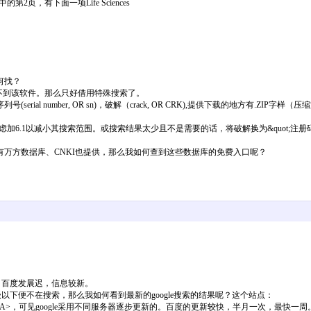
其中的第2页，有下面一项Life Sciences
何找？
均找不到该软件。那么只好借用特殊搜索了。
al number, OR sn)，破解（crack, OR CRK),提供下载的地方有.
虑加6.1以减小其搜索范围。或搜索结果太少且不是需要的话，将破解换为&quot;注册码
万方数据库、CNKI也提供，那么我如何查到这些数据库的免费入口呢？
，百度发展迟，信息较新。
级以下便不在搜索，那么我如何看到最新的google搜索的结果呢？这个站点：
tp://www3.google.com/</A>，可见google采用不同服务器逐步更新的。百度的更新较快，