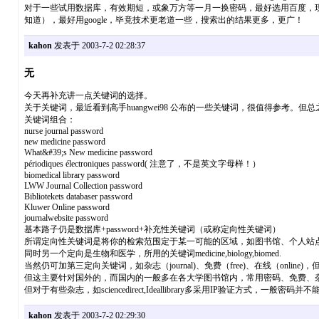
对于一些试用数据库，有效期短，或象万方等一月一换密码，最好选用百度，现
知道），最好用google，毕竟技术更老道一些，搜索出的结果更多，更广！
kahon
发表于 2003-7-2 02:28:37
无
今天再补充讲一点关键词的选择。
关于关键词，最近看到高手huangwei98 公布的一些关键词，很值得参考
关键词组合：
nurse journal password
new medicine password
What&#39;s New medicine password
périodiques électroniques password( 注意了，不是英文字母样！）
biomedical library password
LWW Journal Collection password
Bibliotekets databaser password
Kluwer Online password
journalwebsite password
基本路子仍是数据库+password+补充性关键词（或称定向性关键词）
所谓定向性关键词是将你的检索范围定于某一可能的区域，如图书馆、个人站点，
同时另一个定向是生物和医学，所用的关键词medicine,biology,biomed.
当然仍可加第三定向关键词，如杂志（journal)、免费（free)、在线（o
但这主要针对国外的，而国内的一般多在各大学图书馆内，常用密码、免费、
但对于有些杂志，如sciencedirect,Ideallibrary多采用IP验证方
kahon
发表于 2003-7-2 02:29:30