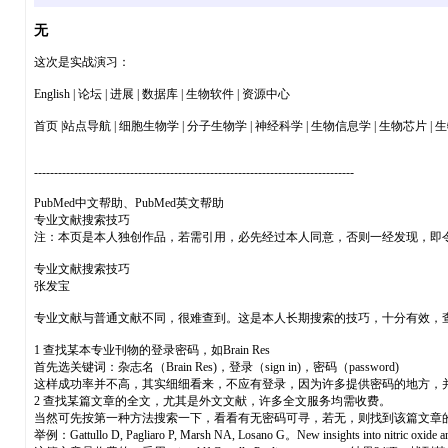
无
这次是实战演习：
English | 论坛 | 进展 | 数据库 | 生物软件 | 资源中心
首页 |站点导航 | 细胞生物学 | 分子生物学 | 神经科学 | 生物信息学 | 生物芯片 |
--------------------------------------------------------------------------------
PubMed中文帮助、PubMed英文帮助
专业文献搜索技巧
注：本页是本人独创作品，若需引用，必先经过本人同意，否则一经发现，即
专业文献搜索技巧
张发宝
专业文献与普通文献不同，很难查到。这是本人长期搜索的技巧，十分有效，
1 查找某本专业刊物的登录密码，如Brain Res
首先选关键词：杂志名（Brain Res)，登录（sign in)，密码（password)
这样成功率并不高，其实细细看来，不应有登录，因为许多提供密码的地方，并不出现登录这
2 查找某篇文章的全文，尤其是外文文献，许多全文服务均需收费。
当然可先按第一种方法搜索一下，看看有无密码可寻，若无，则找到该篇文章的特殊
举例：Gattullo D, Pagliaro P, Marsh NA, Losano G。New insights into nitric oxide and