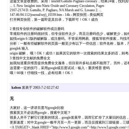
这篇文章是收费的。采用：inurldf:Gattullo Pagliaro coronary，结果24项，找到
... 1. New Insights into Nitric Oxide and Coronary Circulation, Pages
2167-2174 D. Gattullo, P. Pagliaro, NA Marsh and G. Losano 2. ...
147.46.94.112/journal/sej/j_l/l339.htm - 14k - 网页快照 - 类似网页
打开网页快照，第一篇即是其目录，下载即可！OK！成功
2 查找专业软件的破解软件或注册码
常规软件的注册码很好找，但专业软件太少，而且注册码也少，破解更少，如
如找origin 6.1版的破解版，或注册码。不管采用网易、搜狐等软件搜索，
分析：一般有些破解软件的页面一般至少有以下一些信息：软件名称，版本，序列号(seri
googlek 输入
origin 破解， 哦！OK！成功！如果其它的软件一次搜索的结果太多的话，则考
3 查找中文文献的免费全文
如我知道重庆维普提供免费全文服务，但目前许多站点都不能用了。另外，还有
这需要一定的技巧，采用google或百度试试：输入：重庆维普 密码
哦！66项！仔细找一找，必有结果！OK！
kahon
发表于 2003-7-2 02:27:42
无
大家好，这一讲讲百度与google比较
搜索英文不必说用google，搜索中文呢？
很多人并不了解它们更新的情况，google发展早，因而它贮存了大量旧的信息
更新速度：对中文google一般半月至一月一更新，而且仅搜索到三级链接，三
<A TARGET=_blank HREF="http://www3.google.com/">ht