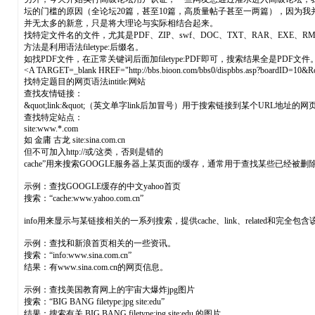
坛的门槛的原因（全论坛20篇，甚至10篇，高质量帖子甚至一两篇），因为我并
并无太多的新意，只是将大理论与实际相结合起来。
找特定文件名的文件，尤其是PDF、ZIP、swf、DOC、TXT、RAR、E
方法是利用语法filetype:后缀名。
如找PDF文件，在正常关键词后面加filetype:PDF即可，搜索结果全是PDF
<A TARGET=_blank HREF="http://bbs.bioon.com/bbs0/dispbbs.asp?boardID=10&
找特定题目的网页语法intitle:网站
查找友情链接：
&quot;link:&quot;（英文单字link后加冒号）用于搜索链接到某个URL
查找特定站点：
site:www.*.com
如 金庸 古龙 site:sina.com.cn
但不可加入http://或/这类，否则是错的
cache”用来搜索GOOGLE服务器上某页面的缓存，通常用于查找某些已经
示例：查找GOOGLE缓存的中文yahoo首页
搜索：“cache:www.yahoo.com.cn”
info用来显示与某链接相关的一系列搜索，提供cache、link、related和完全
示例：查找和新浪首页相关的一些资讯。
搜索：“info:www.sina.com.cn”
结果：有www.sina.com.cn的网页信息。
示例：查找美国教育网上的宇宙大爆炸jpg图片
搜索：“BIG BANG filetype:jpg site:edu”
结果：搜索有关 BIG BANG filetype:jpg site:edu 的图片