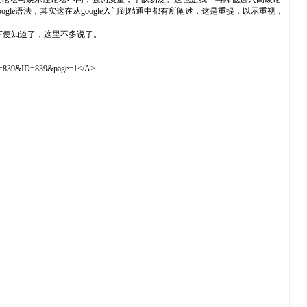
le语法，其实这在从google入门到精通中都有所阐述，这是重提，以示重视，
一下便知道了，这里不多说了。
tID=839&ID=839&page=1</A>