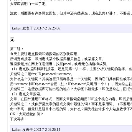
大家应该明白一些了吧。
注意：后面虽有许多网友回复，但其中还有些讲座，现在总共17讲了，不要漏
kahon
发表于 2003-7-2 02:25:06
无
第二讲：
今天主要讲定点搜索和遍搜索的区别及应用。
所谓定点搜索，即指定找某个数据库相关信息，或某篇文章。
遍搜索是指在网上任意逛逛，找些pswd，或者无心插柳柳成荫。
（1）定点数据库和期刊搜索。还是同第一讲一样，主要分析关键词的选择。
关键词之二是free,ID,password,user name。
为什么这个关键词？其实这些只能称作是一个关键词，因为它们具有同性或不相容性。如e
用user name 和ID/password合用（注：ID/password只可用一个！），
关键词三：这些数据库可能出现的地方？大学图书馆最多！即使是杂志，图书馆也较个人帐号
（2）定点文章搜索。
文章，在国外通用PDF格式，因而文章搜索必须用PDF这个核心内容。即找后缀为PDF
关键词之二：找你所需文章的题或文摘中最怪的词！而不是常用词。（不要用
命中率高，但最好是题目中出现的词，为什么？因为往往许多个人站点收录了
OK！大家感觉如何？
下次再讲！
kahon
发表于 2003-7-2 02:26:14