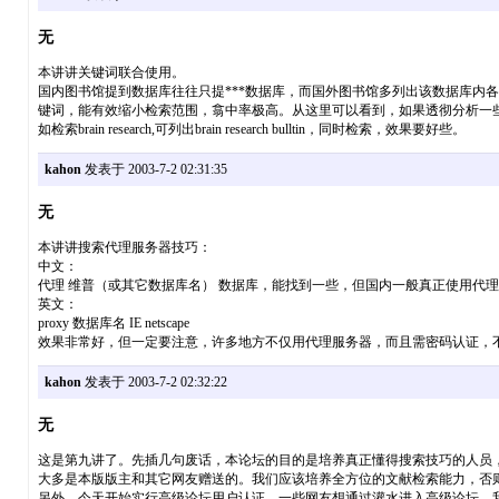
无
本讲讲关键词联合使用。
国内图书馆提到数据库往往只提***数据库，而国外图书馆多列出该数据库内
键词，能有效缩小检索范围，翕中率极高。从这里可以看到，如果透彻分析一
如检索brain research,可列出brain research bulltin，同时检索，效果要好些。
kahon
发表于 2003-7-2 02:31:35
无
本讲讲搜索代理服务器技巧：
中文：
代理 维普（或其它数据库名） 数据库，能找到一些，但国内一般真正使用代
英文：
proxy 数据库名 IE netscape
效果非常好，但一定要注意，许多地方不仅用代理服务器，而且需密码认证，
kahon
发表于 2003-7-2 02:32:22
无
这是第九讲了。先插几句废话，本论坛的目的是培养真正懂得搜索技巧的人员，
大多是本版版主和其它网友赠送的。我们应该培养全方位的文献检索能力，否
另外，今天开始实行高级论坛用户认证，一些网友想通过灌水进入高级论坛，