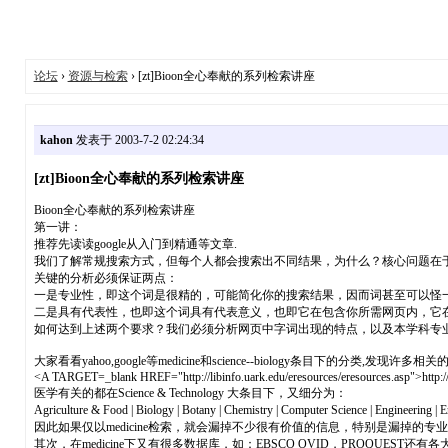
论坛
›
资源与检索
› [zt]Bioon全心奉献的系列检索讲座
kahon
发表于 2003-7-2 02:24:34
[zt]Bioon全心奉献的系列检索讲座
Bioon全心奉献的系列检索讲座
第一讲：
推荐先读读google从入门到精通等文章.
我们了解常规搜索方式，但每个人都会搜索出不同结果，为什么？核心问题在
关键的分析必须保证两点：
一是专业性，即这个词是很精的，可能简化你的搜索结果，因而词甚至可以怪一点，尽量
二是具有代表性，也即这个词具有代表意义，也即它在包含你所需网页内，它
如何达到上述两个要求？我们必须分析网页中字词出现的特点，以及本学科专
大家看看yahoo,google等medicine和science--biology条目下的分类,发现许
<A TARGET=_blank HREF="http://libinfo.uark.edu/eresources/eresources.asp">http://l
医学有关的都在Science & Technology 大条目下，又细分为：
Agriculture & Food | Biology | Botany | Chemistry | Computer Science | Engineering | 
因此如果仅以medicine检索，就会漏掉不少很有价值的信息，特别是漏掉的专
其次，在medicine下又有很多数据库，如：EBSCO OVID，PROQUEST