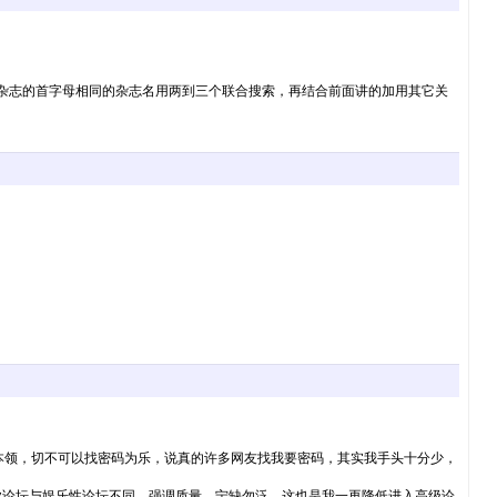
的杂志的首字母相同的杂志名用两到三个联合搜索，再结合前面讲的加用其它关
和本领，切不可以找密码为乐，说真的许多网友找我要密码，其实我手头十分少，
业论坛与娱乐性论坛不同，强调质量，宁缺勿泛。这也是我一再降低进入高级论