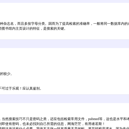
各种杂志名，而且多按字母分类。因而为了提高检索的准确率，一般将同一数据库内
些图书馆内主页设计的特征，是搜索的关键。
理的较少。
不可过于乐观！应认真鉴别。
当然搜索技巧不只是密码之类，还应包括检索常用文件，pubmed等，这也是水平
则即使有密码，也未必找到自己所需的信息，网海茫茫，有用者若斯！
我想这并没有什么必要，我并不主张一味发质量不高的帖，甚至纯粹是灌水，因为专