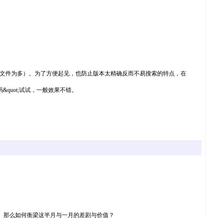
ZIP字样（压缩文件为多）。为了方便起见，也防止版本太精确反而不易搜索的特点，在
&quot;试试，一般效果不错。
半月一次，最快一周。那么如何衡梁这半月与一月的差剧与价值？